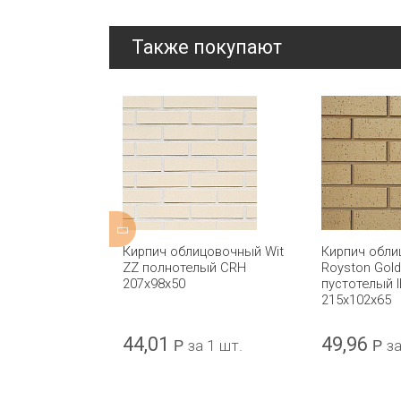
Также покупают
ной формовки
Кирпич облицовочный Wit
Кирпич обл
ti Yellow
ZZ полнотелый CRH
Royston Gold
отелый
207x98x50
пустотелый 
5x102x65
215x102x65
44,01
49,96
а 1 шт.
Р
за 1 шт.
Р
за