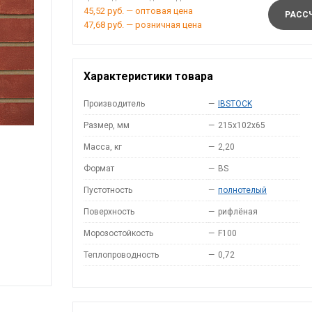
45,52 руб. — оптовая цена
РАССЧ
47,68 руб. — розничная цена
Характеристики товара
Производитель
—
IBSTOCK
Размер, мм
—
215x102x65
Масса, кг
—
2,20
Формат
—
BS
Пустотность
—
полнотелый
Поверхность
—
рифлёная
Морозостойкость
—
F100
Теплопроводность
—
0,72