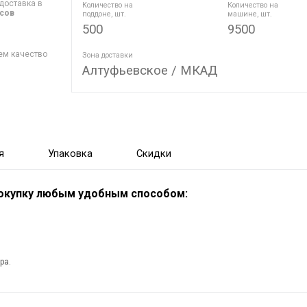
доставка в
Количество на
Количество на
асов
поддоне, шт.
машине, шт.
500
9500
ем качество
Зона доставки
Алтуфьевское / МКАД
я
Упаковка
Скидки
покупку любым удобным способом:
ра.