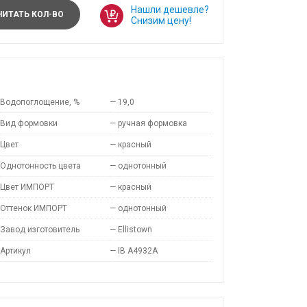
Нашли дешевле?
ИТАТЬ КОЛ-ВО
Снизим цену!
Водопоглощение, %
—
19,0
Вид формовки
—
ручная формовка
Цвет
—
красный
Однотонность цвета
—
однотонный
Цвет ИМПОРТ
—
красный
Оттенок ИМПОРТ
—
однотонный
Завод изготовитель
—
Ellistown
Артикул
—
IB A4932A