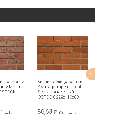
ой формовки
Кирпич облицовочный
Кирпич обли
unty Mixture
Swanage Imperial Light
Coleridge Yell
IBSTOCK
Stock полнотелый
полнотелый 
IBSTOCK 228x110x68
215x102x65
86,63
57,75
 1 шт.
Р
за 1 шт.
Р
за 