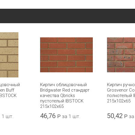
ицовочный
Кирпич облицовочный
Кирпич ручн
en Buff
Bridgwater Red стандарт
Grosvenor Co
IBSTOCK
качества Qbricks
полнотелый 
пустотелый IBSTOCK
215x102x65
215x102x65
46,76
50,42
 1 шт.
Р
за 1 шт.
Р
за