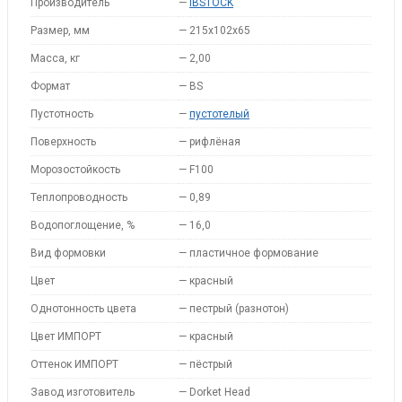
Производитель
—
IBSTOCK
Размер, мм
—
215x102x65
Масса, кг
—
2,00
Формат
—
BS
Пустотность
—
пустотелый
Поверхность
—
рифлёная
Морозостойкость
—
F100
Теплопроводность
—
0,89
Водопоглощение, %
—
16,0
Вид формовки
—
пластичное формование
Цвет
—
красный
Однотонность цвета
—
пестрый (разнотон)
Цвет ИМПОРТ
—
красный
Оттенок ИМПОРТ
—
пёстрый
Завод изготовитель
—
Dorket Head