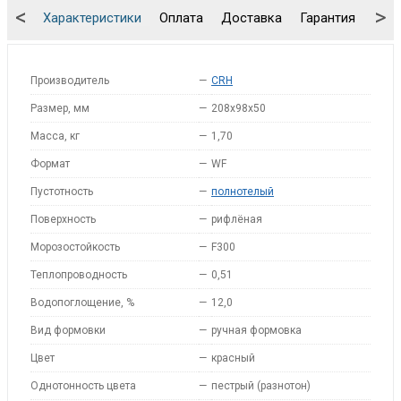
<
>
Характеристики
Оплата
Доставка
Гарантия
Упа
Производитель
—
CRH
Размер, мм
—
208x98x50
Масса, кг
—
1,70
Формат
—
WF
Пустотность
—
полнотелый
Поверхность
—
рифлёная
Морозостойкость
—
F300
Теплопроводность
—
0,51
Водопоглощение, %
—
12,0
Вид формовки
—
ручная формовка
Цвет
—
красный
Однотонность цвета
—
пестрый (разнотон)