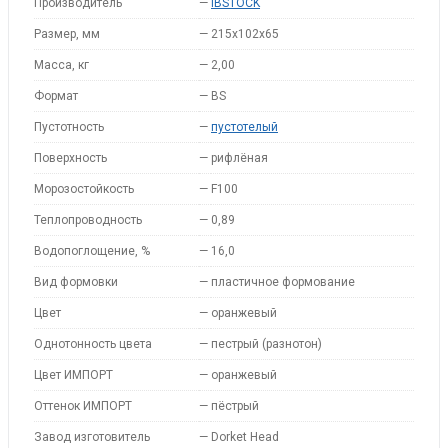
Производитель
—
IBSTOCK
Размер, мм
—
215x102x65
Масса, кг
—
2,00
Формат
—
BS
Пустотность
—
пустотелый
Поверхность
—
рифлёная
Морозостойкость
—
F100
Теплопроводность
—
0,89
Водопоглощение, %
—
16,0
Вид формовки
—
пластичное формование
Цвет
—
оранжевый
Однотонность цвета
—
пестрый (разнотон)
Цвет ИМПОРТ
—
оранжевый
Оттенок ИМПОРТ
—
пёстрый
Завод изготовитель
—
Dorket Head