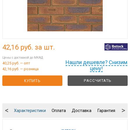
42,16
руб. за шт.
Цены с доставкой до МКАД
Нашли дешевле? Снизим
40,25 руб. — опт
цену!
42,16 руб. — розница
РАССЧИТАТЬ
КУПИТЬ
<
>
Характеристики
Оплата
Доставка
Гарантия
Упа