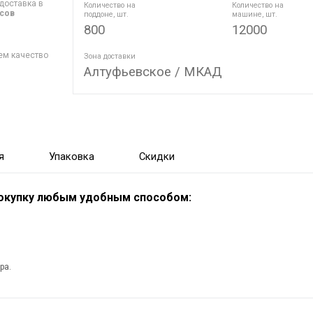
доставка в
Количество на
Количество на
асов
поддоне, шт.
машине, шт.
800
12000
ем качество
Зона доставки
Алтуфьевское / МКАД
я
Упаковка
Скидки
покупку любым удобным способом:
ра.