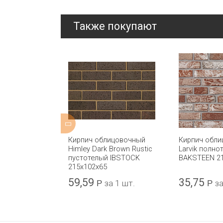
Также покупают
ицовочный
Кирпич облицовочный
Кирпич обл
ght Red
Himley Dark Brown Rustic
Larvik полн
 IBSTOCK
пустотелый IBSTOCK
BAKSTEEN 2
215x102x65
59,59
35,75
а 1 шт.
Р
за 1 шт.
Р
за