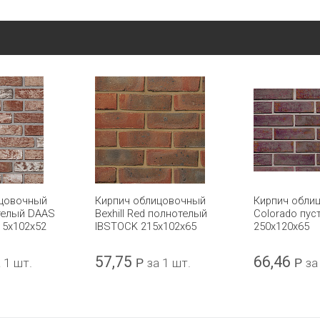
ицовочный
Кирпич облицовочный
Кирпич обли
отелый DAAS
Bexhill Red полнотелый
Colorado пус
15x102x52
IBSTOCK 215x102x65
250x120x65
57,75
66,46
 1 шт.
Р
за 1 шт.
Р
за