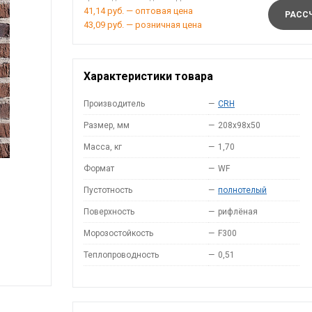
41,14 руб. — оптовая цена
РАССЧ
43,09 руб. — розничная цена
Характеристики товара
Производитель
—
CRH
Размер, мм
—
208x98x50
Масса, кг
—
1,70
Формат
—
WF
Пустотность
—
полнотелый
Поверхность
—
рифлёная
Морозостойкость
—
F300
Теплопроводность
—
0,51