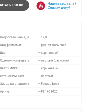
Нашли дешевле?
ИТАТЬ КОЛ-ВО
Снизим цену!
Водопоглощение, %
—
12,0
Вид формовки
—
ручная формовка
Цвет
—
коричневый
Однотонность цвета
—
пестрый (разнотон)
Цвет ИМПОРТ
—
коричневый
Оттенок ИМПОРТ
—
пёстрый
Завод изготовитель
—
Facade Beek
Артикул
—
FB 1603020