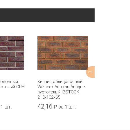
цовочный
Кирпич облицовочный
Кирпич обли
тотелый CRH
Welbeck Autumn Antique
Kielder Red Bl
пустотелый IBSTOCK
пустотелый I
215x102x65
215x102x65
42,16
47,68
 1 шт.
Р
за 1 шт.
Р
за 