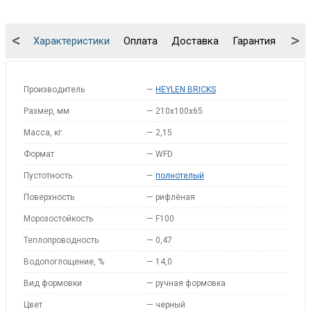
<
>
Характеристики
Оплата
Доставка
Гарантия
Упа
Производитель
—
HEYLEN BRICKS
Размер, мм
—
210x100x65
Масса, кг
—
2,15
Формат
—
WFD
Пустотность
—
полнотелый
Поверхность
—
рифлёная
Морозостойкость
—
F100
Теплопроводность
—
0,47
Водопоглощение, %
—
14,0
Вид формовки
—
ручная формовка
Цвет
—
черный