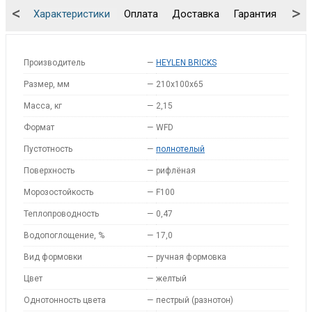
<
>
Характеристики
Оплата
Доставка
Гарантия
Упа
Производитель
—
HEYLEN BRICKS
Размер, мм
—
210x100x65
Масса, кг
—
2,15
Формат
—
WFD
Пустотность
—
полнотелый
Поверхность
—
рифлёная
Морозостойкость
—
F100
Теплопроводность
—
0,47
Водопоглощение, %
—
17,0
Вид формовки
—
ручная формовка
Цвет
—
желтый
Однотонность цвета
—
пестрый (разнотон)