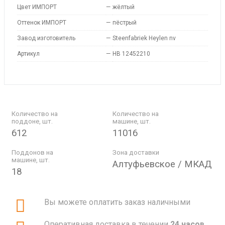
Цвет ИМПОРТ
—
жёлтый
Оттенок ИМПОРТ
—
пёстрый
Завод изготовитель
—
Steenfabriek Heylen nv
Артикул
—
HB 12452210
Количество на
Количество на
поддоне, шт.
машине, шт.
612
11016
Поддонов на
Зона доставки
машине, шт.
Алтуфьевское / МКАД
18
Вы можете оплатить заказ наличными
Оперативная доставка в течении
24 часов