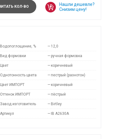
Нашли дешевле?
ИТАТЬ КОЛ-ВО
Снизим цену!
Водопоглощение, %
—
12,0
Вид формовки
—
ручная формовка
Цвет
—
коричневый
Однотонность цвета
—
пестрый (разнотон)
Цвет ИМПОРТ
—
коричневый
Оттенок ИМПОРТ
—
пёстрый
Завод изготовитель
—
Birtley
Артикул
—
IB A2630A