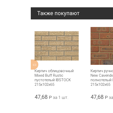
Также покупают
ной формовки
Кирпич облицовочный
Кирпич ручн
ti Yellow
Mixed Buff Rustic
New Cavendi
отелый
пустотелый IBSTOCK
полнотелый
5x102x65
215x102x65
215x102x65
47,68
47,68
а 1 шт.
Р
за 1 шт.
Р
за