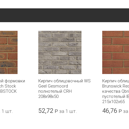
ой формовки
Кирпич облицовочный WS
Кирпич обли
ch Stock
Geel Gesmoord
Brunswick Re
 IBSTOCK
полнотелый CRH
качества Qbr
208x98x50
пустотелый 
215x102x65
52,72
46,76
 1 шт.
Р
за 1 шт.
Р
за