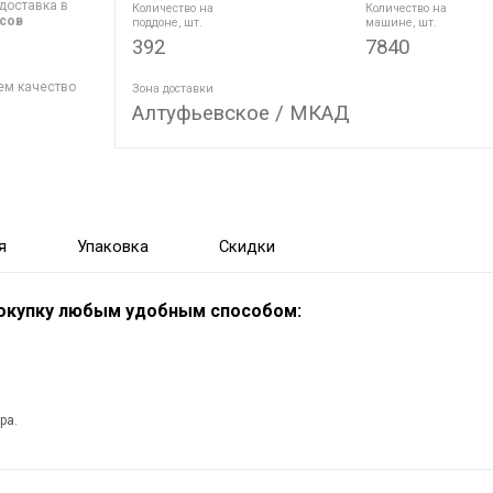
доставка в
Количество на
Количество на
асов
поддоне, шт.
машине, шт.
392
7840
ем качество
Зона доставки
Алтуфьевское / МКАД
я
Упаковка
Скидки
покупку любым удобным способом:
ра.