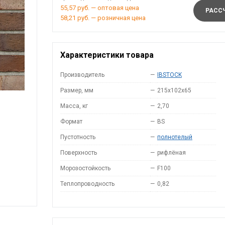
55,57 руб. — оптовая цена
РАССЧ
58,21 руб. — розничная цена
Характеристики товара
Производитель
—
IBSTOCK
Размер, мм
—
215x102x65
Масса, кг
—
2,70
Формат
—
BS
Пустотность
—
полнотелый
Поверхность
—
рифлёная
Морозостойкость
—
F100
Теплопроводность
—
0,82