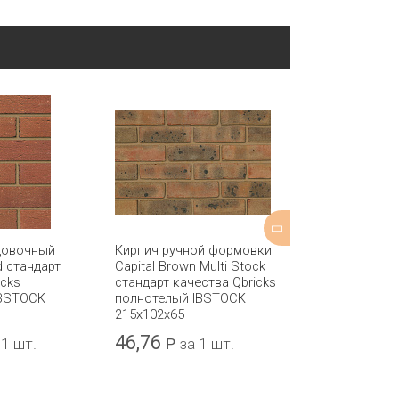
цовочный
Кирпич ручной формовки
Кирпич обли
d стандарт
Capital Brown Multi Stock
Nedsted полн
icks
стандарт качества Qbricks
DAAS BAKSTE
IBSTOCK
полнотелый IBSTOCK
215x102x52
215x102x65
46,76
35,29
 1 шт.
Р
за 1 шт.
Р
за 