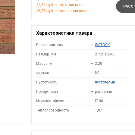
44,64 руб. — оптовая цена
РАССЧ
46,76 руб. — розничная цена
Характеристики товара
Производитель
—
IBSTOCK
Размер, мм
—
215x102x65
Масса, кг
—
2,20
Формат
—
BS
Пустотность
—
пустотелый
Поверхность
—
рифлёная
Морозостойкость
—
F100
Теплопроводность
—
1,07