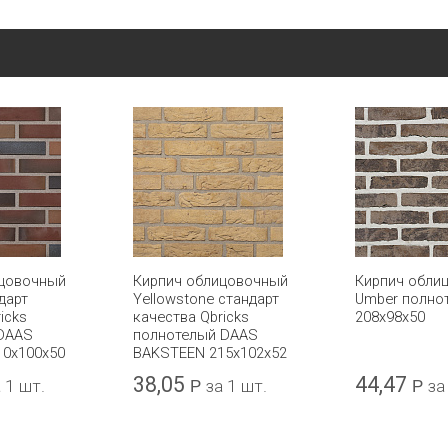
ицовочный
Кирпич облицовочный
Кирпич обли
дарт
Yellowstone стандарт
Umber полно
icks
качества Qbricks
208x98x50
 DAAS
полнотелый DAAS
10x100x50
BAKSTEEN 215x102x52
38,05
44,47
 1 шт.
Р
за 1 шт.
Р
за