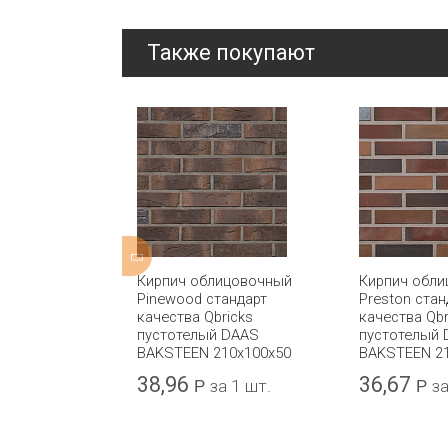
Также покупают
ицовочный
Кирпич облицовочный
Кирпич обл
rial Light
Pinewood стандарт
Preston стан
отелый
качества Qbricks
качества Qbr
8x110x68
пустотелый DAAS
пустотелый
BAKSTEEN 210x100x50
BAKSTEEN 2
38,96
36,67
а 1 шт.
Р
за 1 шт.
Р
за