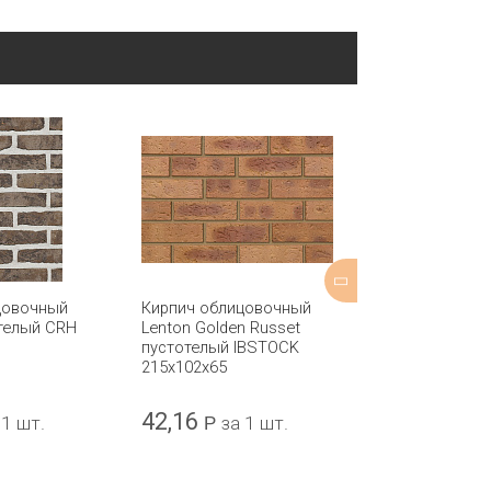
цовочный
Кирпич облицовочный
Кирпич обли
телый CRH
Lenton Golden Russet
Minster Rainwo
пустотелый IBSTOCK
пустотелый I
215x102x65
215x102x65
42,16
42,16
 1 шт.
Р
за 1 шт.
Р
за 