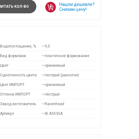
Нашли дешевле?
ИТАТЬ КОЛ-ВО
Снизим цену!
Водопоглощение, %
—
9,0
Вид формовки
—
пластичное формование
Цвет
—
оранжевый
Однотонность цвета
—
пестрый (разнотон)
Цвет ИМПОРТ
—
оранжевый
Оттенок ИМПОРТ
—
пёстрый
Завод изготовитель
—
Ravenhead
Артикул
—
IB A3535A