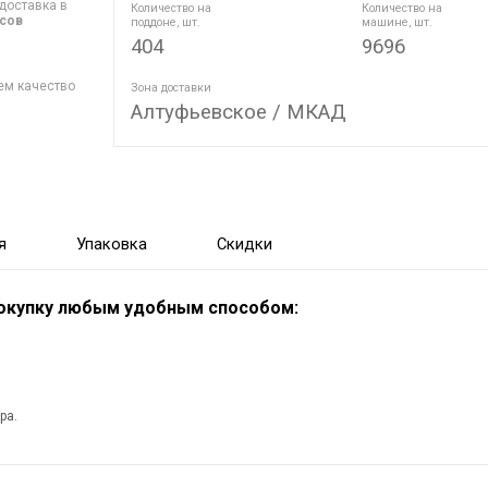
доставка в
Количество на
Количество на
асов
поддоне, шт.
машине, шт.
404
9696
ем качество
Зона доставки
Алтуфьевское / МКАД
я
Упаковка
Скидки
покупку любым удобным способом:
ра.