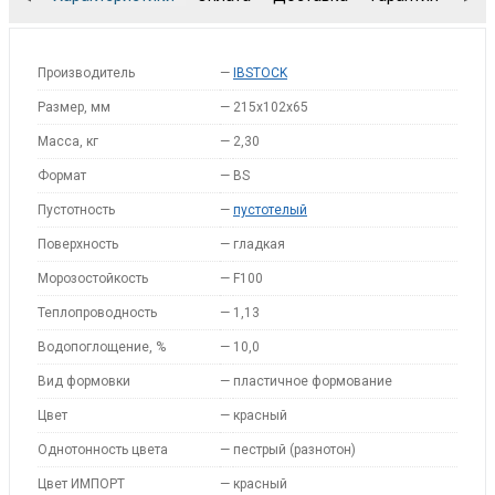
Производитель
—
IBSTOCK
Размер, мм
—
215x102x65
Масса, кг
—
2,30
Формат
—
BS
Пустотность
—
пустотелый
Поверхность
—
гладкая
Морозостойкость
—
F100
Теплопроводность
—
1,13
Водопоглощение, %
—
10,0
Вид формовки
—
пластичное формование
Цвет
—
красный
Однотонность цвета
—
пестрый (разнотон)
Цвет ИМПОРТ
—
красный