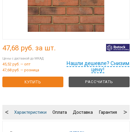
47,68
руб. за шт.
Цены с доставкой до МКАД
Нашли дешевле? Снизим
45,52 руб. — опт
цену!
47,68 руб. — розница
РАССЧИТАТЬ
КУПИТЬ
<
>
Характеристики
Оплата
Доставка
Гарантия
Упа