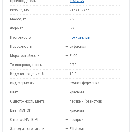
Производитель
—
IBSTOCK
Размер, мм
—
215x102x65
Масса, кг
—
2,20
Формат
—
BS
Пустотность
—
полнотелый
Поверхность
—
рифлёная
Морозостойкость
—
F100
Теплопроводность
—
0,72
Водопоглощение, %
—
19,0
Вид формовки
—
ручная формовка
Цвет
—
красный
Однотонность цвета
—
пестрый (разнотон)
Цвет ИМПОРТ
—
красный
Оттенок ИМПОРТ
—
пёстрый
Завод изготовитель
—
Ellistown