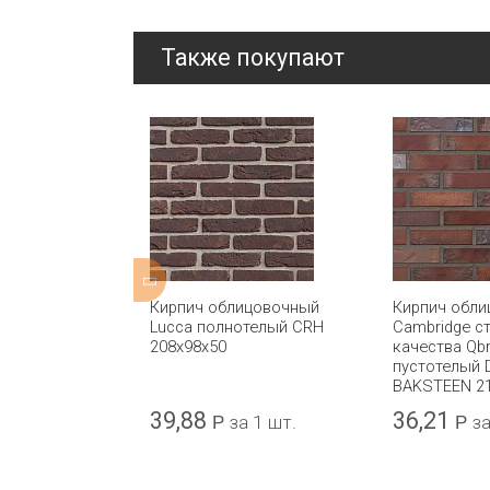
Также покупают
ицовочный
Кирпич облицовочный
Кирпич обл
Handmade
Lucca полнотелый CRH
Cambridge с
y полнотелый
208x98x50
качества Qbr
5x102x65
пустотелый
BAKSTEEN 2
39,88
36,21
а 1 шт.
Р
за 1 шт.
Р
за