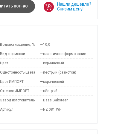
Нашли дешевле?
ИТАТЬ КОЛ-ВО
Снизим цену!
Водопоглощение, %
—
10,0
Вид формовки
—
пластичное формование
Цвет
—
коричневый
Однотонность цвета
—
пестрый (разнотон)
Цвет ИМПОРТ
—
коричневый
Оттенок ИМПОРТ
—
пёстрый
Завод изготовитель
—
Daas Baksteen
Артикул
—
NZ 081 WF