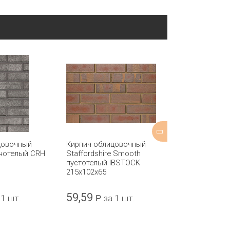
цовочный
Кирпич облицовочный
Кирпич обли
лнотелый CRH
Staffordshire Smooth
Milburn Ashen
пустотелый IBSTOCK
пустотелый I
215x102x65
215x102x65
59,59
47,68
 1 шт.
Р
за 1 шт.
Р
за 