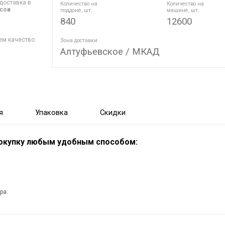
доставка в
Количество на
Количество на
асов
поддоне, шт.
машине, шт.
840
12600
ем качество
Зона доставки
Алтуфьевское / МКАД
я
Упаковка
Скидки
покупку любым удобным способом:
ра.