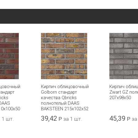
ицовочный
Кирпич облицовочный
Кирпич обли
тандарт
Golborn стандарт
Zwart GZ по
icks
качества Qbricks
207x98x50
 DAAS
полнотелый DAAS
10x100x50
BAKSTEEN 215x102x52
39,42
45,39
 1 шт.
Р
за 1 шт.
Р
за