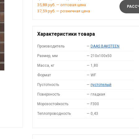
35,88 руб. — оптовая цена
РАССЧ
37,59 руб. — розничная цена
Характеристики товара
Производитель
—
DAAS BAKSTEEN
Размер, мм
—
210x100x50
Масса, кг
—
1,80
Формат
—
WF
Пустотность
—
пустотелый
Поверхность
—
гладкая
Морозостойкость
—
F300
Теплопроводность
—
0,43