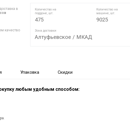
доставка в
Количество на
Количество на
асов
поддоне, шт.
машине, шт.
475
9025
ем качество
Зона доставки
Алтуфьевское / МКАД
я
Упаковка
Скидки
покупку любым удобным способом:
ра.