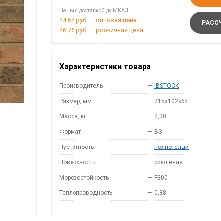
Цены с доставкой до МКАД
44,64 руб. — оптовая цена
РАССЧ
46,76 руб. — розничная цена
Характеристики товара
Производитель
—
IBSTOCK
Размер, мм
—
215x102x65
Масса, кг
—
2,30
Формат
—
BS
Пустотность
—
полнотелый
Поверхность
—
рифлёная
Морозостойкость
—
F300
Теплопроводность
—
0,88