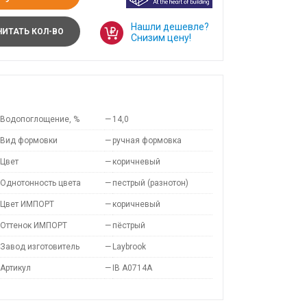
Нашли дешевле?
ИТАТЬ КОЛ-ВО
Снизим цену!
Водопоглощение, %
—
14,0
Вид формовки
—
ручная формовка
Цвет
—
коричневый
Однотонность цвета
—
пестрый (разнотон)
Цвет ИМПОРТ
—
коричневый
Оттенок ИМПОРТ
—
пёстрый
Завод изготовитель
—
Laybrook
Артикул
—
IB A0714A