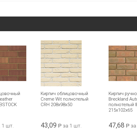
ицовочный
Кирпич облицовочный
Кирпич ручн
eather
Creme Wit полнотелый
Breckland Au
IBSTOCK
CRH 208x98x50
полнотелый 
215x102x65
43,09
47,68
 1 шт.
Р
за 1 шт.
Р
за