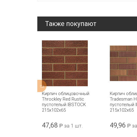
Также покупают
ицовочный
Кирпич облицовочный
Кирпич обл
GS
Throckley Red Rustic
Tradesman H
 CRH
пустотелый IBSTOCK
пустотелый 
215x102x65
215x102x65
47,68
49,96
а 1 шт.
Р
за 1 шт.
Р
за