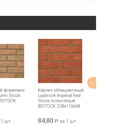
ой формовки
Кирпич облицовочный
Кирпич обли
tumn Stock
Laybrook Imperial Red
Castello Oranj
IBSTOCK
Stock полнотелый
полнотелый 
IBSTOCK 228x110x68
208x98x50
84,80
42,62
 1 шт.
Р
за 1 шт.
Р
за 