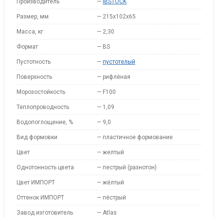
Производитель
—
IBSTOCK
Размер, мм
—
215x102x65
Масса, кг
—
2,30
Формат
—
BS
Пустотность
—
пустотелый
Поверхность
—
рифлёная
Морозостойкость
—
F100
Теплопроводность
—
1,09
Водопоглощение, %
—
9,0
Вид формовки
—
пластичное формование
Цвет
—
желтый
Однотонность цвета
—
пестрый (разнотон)
Цвет ИМПОРТ
—
жёлтый
Оттенок ИМПОРТ
—
пёстрый
Завод изготовитель
—
Atlas