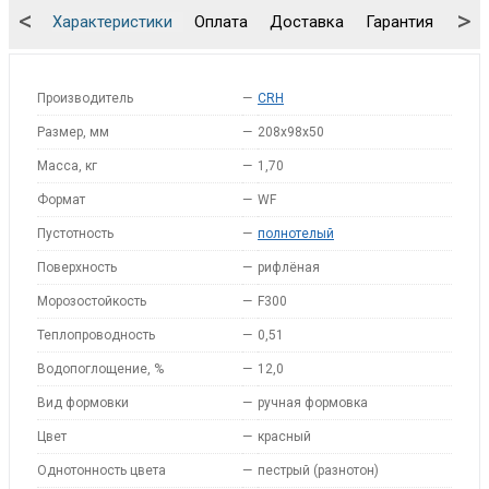
<
>
Характеристики
Оплата
Доставка
Гарантия
Упа
Производитель
—
CRH
Размер, мм
—
208x98x50
Масса, кг
—
1,70
Формат
—
WF
Пустотность
—
полнотелый
Поверхность
—
рифлёная
Морозостойкость
—
F300
Теплопроводность
—
0,51
Водопоглощение, %
—
12,0
Вид формовки
—
ручная формовка
Цвет
—
красный
Однотонность цвета
—
пестрый (разнотон)