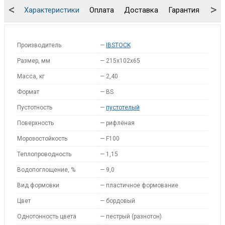
<
>
Характеристики
Оплата
Доставка
Гарантия
Упа
Производитель
—
IBSTOCK
Размер, мм
—
215х102х65
Масса, кг
—
2,40
Формат
—
BS
Пустотность
—
пустотелый
Поверхность
—
рифлёная
Морозостойкость
—
F100
Теплопроводность
—
1,15
Водопоглощение, %
—
9,0
Вид формовки
—
пластичное формование
Цвет
—
бордовый
Однотонность цвета
—
пестрый (разнотон)