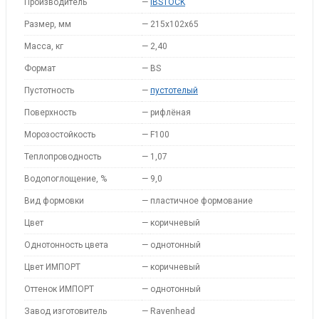
Производитель
—
IBSTOCK
Размер, мм
—
215х102х65
Масса, кг
—
2,40
Формат
—
BS
Пустотность
—
пустотелый
Поверхность
—
рифлёная
Морозостойкость
—
F100
Теплопроводность
—
1,07
Водопоглощение, %
—
9,0
Вид формовки
—
пластичное формование
Цвет
—
коричневый
Однотонность цвета
—
однотонный
Цвет ИМПОРТ
—
коричневый
Оттенок ИМПОРТ
—
однотонный
Завод изготовитель
—
Ravenhead