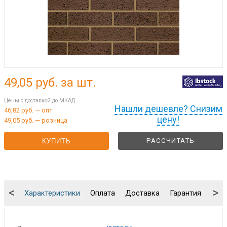
49,05
руб. за шт.
Цены с доставкой до МКАД
Нашли дешевле? Снизим
46,82 руб. — опт
цену!
49,05 руб. — розница
РАССЧИТАТЬ
КУПИТЬ
<
>
Характеристики
Оплата
Доставка
Гарантия
Упа