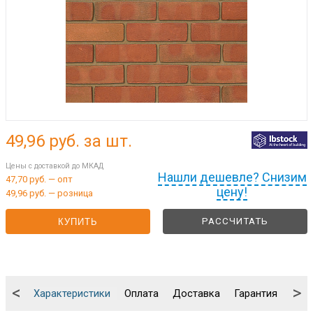
49,96
руб. за шт.
Цены с доставкой до МКАД
Нашли дешевле? Снизим
47,70 руб. — опт
цену!
49,96 руб. — розница
РАССЧИТАТЬ
КУПИТЬ
<
>
Характеристики
Оплата
Доставка
Гарантия
Упа