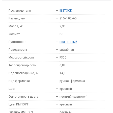
Производитель
—
IBSTOCK
Размер, мм
—
215x102x65
Масса, кг
—
2,30
Формат
—
BS
Пустотность
—
полнотелый
Поверхность
—
рифлёная
Морозостойкость
—
F300
Теплопроводность
—
0,88
Водопоглощение, %
—
14,0
Вид формовки
—
ручная формовка
Цвет
—
красный
Однотонность цвета
—
пестрый (разнотон)
Цвет ИМПОРТ
—
красный
Оттенок ИМПОРТ
—
пёстрый