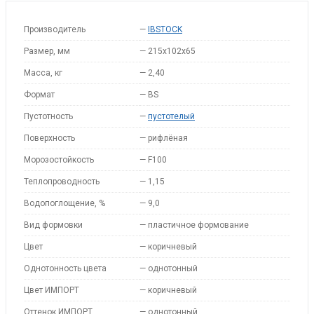
Производитель
—
IBSTOCK
Размер, мм
—
215х102х65
Масса, кг
—
2,40
Формат
—
BS
Пустотность
—
пустотелый
Поверхность
—
рифлёная
Морозостойкость
—
F100
Теплопроводность
—
1,15
Водопоглощение, %
—
9,0
Вид формовки
—
пластичное формование
Цвет
—
коричневый
Однотонность цвета
—
однотонный
Цвет ИМПОРТ
—
коричневый
Оттенок ИМПОРТ
—
однотонный