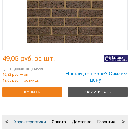
49,05
руб. за шт.
Цены с доставкой до МКАД
Нашли дешевле? Снизим
46,82 руб. — опт
цену!
49,05 руб. — розница
РАССЧИТАТЬ
КУПИТЬ
<
>
Характеристики
Оплата
Доставка
Гарантия
Упа