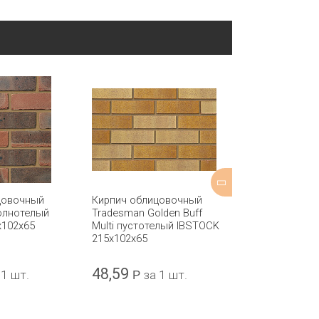
цовочный
Кирпич облицовочный
Кирпич обли
полнотелый
Tradesman Golden Buff
Brunswick Fa
x102x65
Multi пустотелый IBSTOCK
Mixture станд
215x102x65
Qbricks пусто
IBSTOCK 215x
48,59
46,76
 1 шт.
Р
за 1 шт.
Р
за 