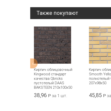
Также покупают
ицовочный
Кирпич облицовочный
Кирпич обл
Blend
Kingwood стандарт
Smooth Yell
 IBSTOCK
качества Qbricks
полнотелый
пустотелый DAAS
207x98x50
BAKSTEEN 210x100x50
38,96
45,85
а 1 шт.
Р
за 1 шт.
Р
за