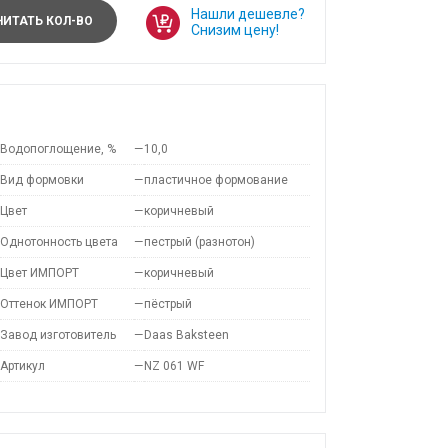
Нашли дешевле?
ИТАТЬ КОЛ-ВО
Снизим цену!
Водопоглощение, %
—
10,0
Вид формовки
—
пластичное формование
Цвет
—
коричневый
Однотонность цвета
—
пестрый (разнотон)
Цвет ИМПОРТ
—
коричневый
Оттенок ИМПОРТ
—
пёстрый
Завод изготовитель
—
Daas Baksteen
Артикул
—
NZ 061 WF