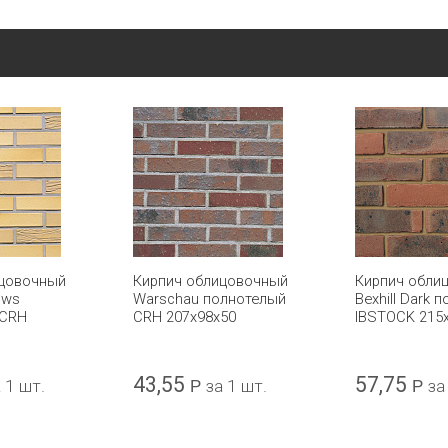
ицовочный
Кирпич облицовочный
Кирпич обли
ows
Warschau полнотелый
Bexhill Dark 
 CRH
CRH 207x98x50
IBSTOCK 215
43,55
57,75
 1 шт.
Р
за 1 шт.
Р
за