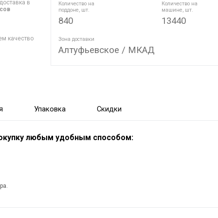
доставка в
Количество на
Количество на
асов
поддоне, шт.
машине, шт.
840
13440
ем качество
Зона доставки
Алтуфьевское / МКАД
я
Упаковка
Скидки
покупку любым удобным способом:
ра.