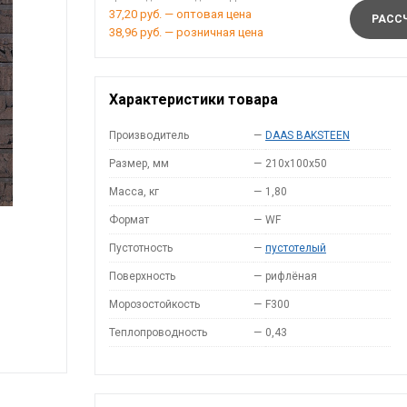
37,20 руб. — оптовая цена
РАССЧ
38,96 руб. — розничная цена
Характеристики товара
Производитель
—
DAAS BAKSTEEN
Размер, мм
—
210x100x50
Масса, кг
—
1,80
Формат
—
WF
Пустотность
—
пустотелый
Поверхность
—
рифлёная
Морозостойкость
—
F300
Теплопроводность
—
0,43