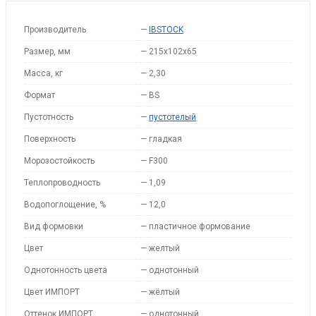
Производитель
—
IBSTOCK
Размер, мм
—
215x102x65
Масса, кг
—
2,30
Формат
—
BS
Пустотность
—
пустотелый
Поверхность
—
гладкая
Морозостойкость
—
F300
Теплопроводность
—
1,09
Водопоглощение, %
—
12,0
Вид формовки
—
пластичное формование
Цвет
—
желтый
Однотонность цвета
—
однотонный
Цвет ИМПОРТ
—
жёлтый
Оттенок ИМПОРТ
—
однотонный