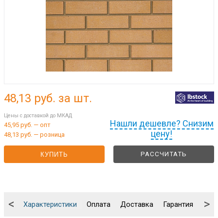
48,13
руб. за шт.
Цены с доставкой до МКАД
Нашли дешевле? Снизим
45,95 руб. — опт
цену!
48,13 руб. — розница
РАССЧИТАТЬ
КУПИТЬ
<
>
Характеристики
Оплата
Доставка
Гарантия
Упа