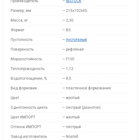
Производитель
—
IBSTOCK
Размер, мм
—
215x102x65
Масса, кг
—
2,30
Формат
—
BS
Пустотность
—
пустотелый
Поверхность
—
рифлёная
Морозостойкость
—
F100
Теплопроводность
—
1,12
Водопоглощение, %
—
8,0
Вид формовки
—
пластичное формование
Цвет
—
желтый
Однотонность цвета
—
пестрый (разнотон)
Цвет ИМПОРТ
—
жёлтый
Оттенок ИМПОРТ
—
пёстрый
Завод изготовитель
—
Nostell