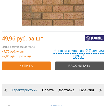
49,96
руб. за шт.
Цены с доставкой до МКАД
Нашли дешевле? Снизим
47,70 руб. — опт
цену!
49,96 руб. — розница
РАССЧИТАТЬ
КУПИТЬ
<
>
Характеристики
Оплата
Доставка
Гарантия
Упа