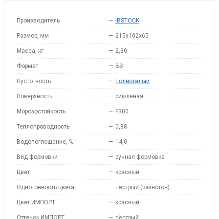
Производитель
—
IBSTOCK
Размер, мм
—
215х102х65
Масса, кг
—
2,30
Формат
—
BS
Пустотность
—
полнотелый
Поверхность
—
рифлёная
Морозостойкость
—
F300
Теплопроводность
—
0,88
Водопоглощение, %
—
14,0
Вид формовки
—
ручная формовка
Цвет
—
красный
Однотонность цвета
—
пестрый (разнотон)
Цвет ИМПОРТ
—
красный
Оттенок ИМПОРТ
—
пёстрый