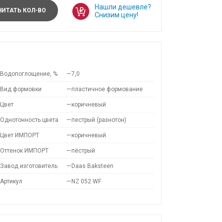
Нашли дешевле?
ИТАТЬ КОЛ-ВО
Снизим цену!
Водопоглощение, %
—
7,0
Вид формовки
—
пластичное формование
Цвет
—
коричневый
Однотонность цвета
—
пестрый (разнотон)
Цвет ИМПОРТ
—
коричневый
Оттенок ИМПОРТ
—
пёстрый
Завод изготовитель
—
Daas Baksteen
Артикул
—
NZ 052 WF