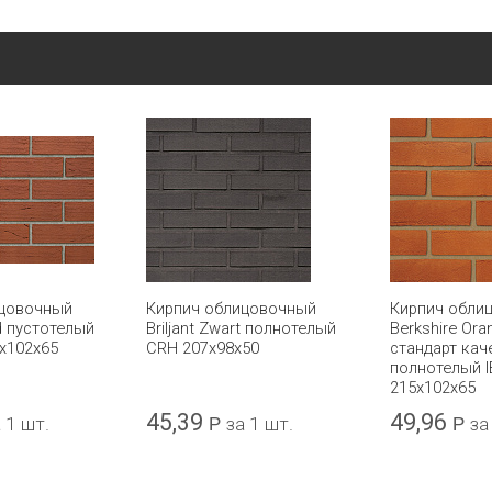
ицовочный
Кирпич облицовочный
Кирпич обли
d пустотелый
Briljant Zwart полнотелый
Berkshire Ora
x102x65
CRH 207x98x50
стандарт кач
полнотелый 
215x102x65
45,39
49,96
 1 шт.
Р
за 1 шт.
Р
за