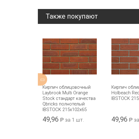
Также покупают
ной формовки
Кирпич облицовочный
Кирпич обл
d Multi Stock
Laybrook Multi Orange
Holbeach Re
чества Qbricks
Stock стандарт качества
IBSTOCK 215
 IBSTOCK
Qbricks полнотелый
IBSTOCK 215x102x65
49,96
49,96
а 1 шт.
Р
за 1 шт.
Р
за