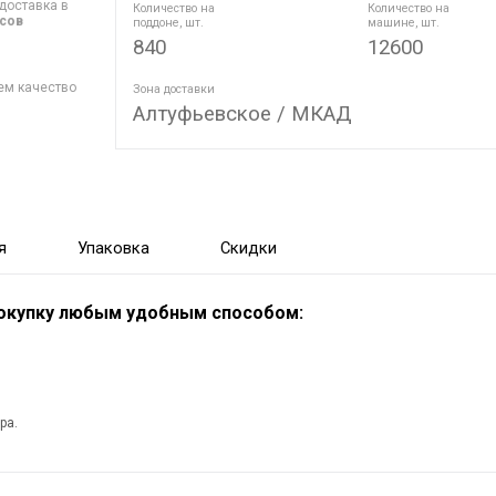
доставка в
Количество на
Количество на
асов
поддоне, шт.
машине, шт.
840
12600
ем качество
Зона доставки
Алтуфьевское / МКАД
я
Упаковка
Скидки
покупку любым удобным способом:
ра.