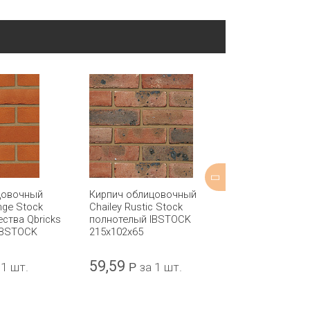
цовочный
Кирпич облицовочный
Кирпич обли
nge Stock
Chailey Rustic Stock
Smooth Brow
ества Qbricks
полнотелый IBSTOCK
полнотелый 
IBSTOCK
215x102x65
207x98x50
59,59
47,22
 1 шт.
Р
за 1 шт.
Р
за 