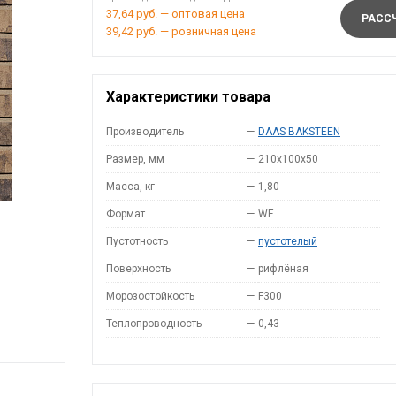
37,64 руб. — оптовая цена
РАССЧ
39,42 руб. — розничная цена
Характеристики товара
Производитель
—
DAAS BAKSTEEN
Размер, мм
—
210x100x50
Масса, кг
—
1,80
Формат
—
WF
Пустотность
—
пустотелый
Поверхность
—
рифлёная
Морозостойкость
—
F300
Теплопроводность
—
0,43