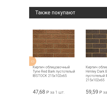
Также покупают
ицовочный
Кирпич облицовочный
Кирпич обл
лнотелый
Tyne Red Bark пустотелый
Himley Dark 
TEEN
IBSTOCK 215x102x65
пустотелый 
215x102x65
47,68
59,59
а 1 шт.
Р
за 1 шт.
Р
за