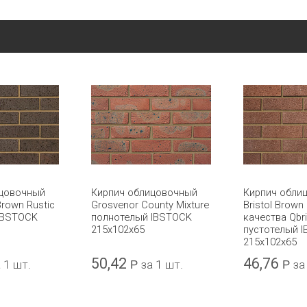
ицовочный
Кирпич облицовочный
Кирпич обли
Brown Rustic
Grosvenor County Mixture
Bristol Brown
IBSTOCK
полнотелый IBSTOCK
качества Qbr
215x102x65
пустотелый 
215x102x65
50,42
46,76
 1 шт.
Р
за 1 шт.
Р
за