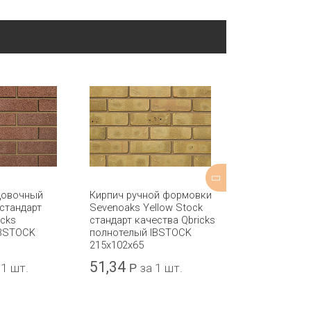
цовочный
Кирпич ручной формовки
Кирпич ручно
 стандарт
Sevenoaks Yellow Stock
Leicester Ora
icks
стандарт качества Qbricks
полнотелый 
IBSTOCK
полнотелый IBSTOCK
215x102x65
215х102х65
51,34
47,68
 1 шт.
Р
за 1 шт.
Р
за 