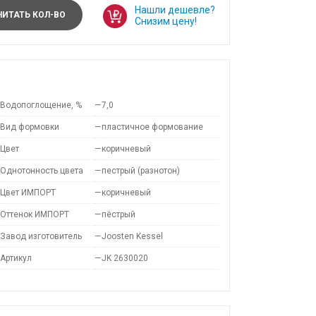
Нашли дешевле?
ИТАТЬ КОЛ-ВО
Снизим цену!
Водопоглощение, %
—
7,0
Вид формовки
—
пластичное формование
Цвет
—
коричневый
Однотонность цвета
—
пестрый (разнотон)
Цвет ИМПОРТ
—
коричневый
Оттенок ИМПОРТ
—
пёстрый
Завод изготовитель
—
Joosten Kessel
Артикул
—
JK 2630020