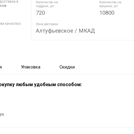
доставка в
Количество на
Количество на
асов
поддоне, шт.
машине, шт.
720
10800
ем качество
Зона доставки
Алтуфьевское / МКАД
я
Упаковка
Скидки
покупку любым удобным способом:
ра.