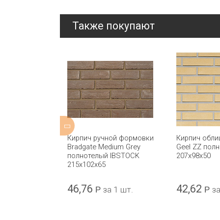
Также покупают
ицовочный WS
Кирпич ручной формовки
Кирпич обл
ord
Bradgate Medium Grey
Geel ZZ пол
 CRH
полнотелый IBSTOCK
207x98x50
215x102x65
46,76
42,62
а 1 шт.
Р
за 1 шт.
Р
за