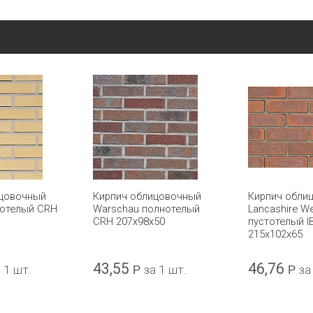
ицовочный
Кирпич облицовочный
Кирпич обли
нотелый CRH
Warschau полнотелый
Lancashire W
CRH 207x98x50
пустотелый 
215х102х65
43,55
46,76
 1 шт.
Р
за 1 шт.
Р
за