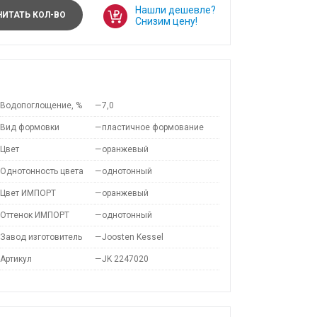
Нашли дешевле?
ИТАТЬ КОЛ-ВО
Снизим цену!
Водопоглощение, %
—
7,0
Вид формовки
—
пластичное формование
Цвет
—
оранжевый
Однотонность цвета
—
однотонный
Цвет ИМПОРТ
—
оранжевый
Оттенок ИМПОРТ
—
однотонный
Завод изготовитель
—
Joosten Kessel
Артикул
—
JK 2247020