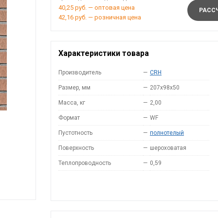
40,25 руб. — оптовая цена
РАССЧ
42,16 руб. — розничная цена
Характеристики товара
Производитель
—
CRH
Размер, мм
—
207x98x50
Масса, кг
—
2,00
Формат
—
WF
Пустотность
—
полнотелый
Поверхность
—
шероховатая
Теплопроводность
—
0,59