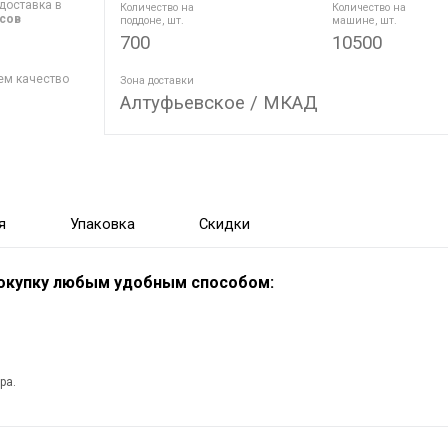
доставка в
Количество на
Количество на
асов
поддоне, шт.
машине, шт.
700
10500
ем качество
Зона доставки
Алтуфьевское / МКАД
я
Упаковка
Скидки
покупку любым удобным способом:
ра.