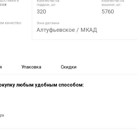
доставка в
Количество на
Количество на
асов
поддоне, шт.
машине, шт.
320
5760
ем качество
Зона доставки
Алтуфьевское / МКАД
я
Упаковка
Скидки
покупку любым удобным способом:
ра.