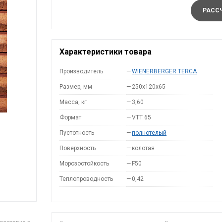
РАССЧ
Характеристики товара
Производитель
—
WIENERBERGER TERCA
Размер, мм
—
250x120x65
Масса, кг
—
3,60
Формат
—
VTT 65
Пустотность
—
полнотелый
Поверхность
—
колотая
Морозостойкость
—
F50
Теплопроводность
—
0,42