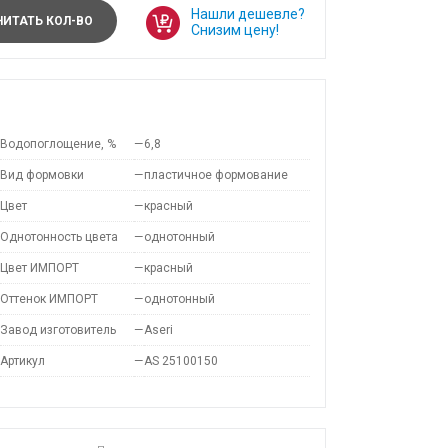
Нашли дешевле?
ИТАТЬ КОЛ-ВО
Снизим цену!
Водопоглощение, %
—
6,8
Вид формовки
—
пластичное формование
Цвет
—
красный
Однотонность цвета
—
однотонный
Цвет ИМПОРТ
—
красный
Оттенок ИМПОРТ
—
однотонный
Завод изготовитель
—
Aseri
Артикул
—
AS 25100150