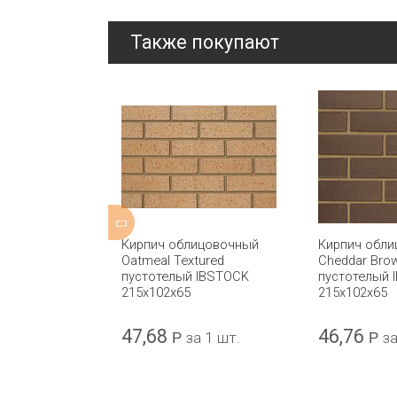
Также покупают
ицовочный
Кирпич облицовочный
Кирпич обл
 Stock
Oatmeal Textured
Cheddar Bro
чества Qbricks
пустотелый IBSTOCK
пустотелый 
 IBSTOCK
215x102x65
215x102x65
47,68
46,76
а 1 шт.
Р
за 1 шт.
Р
за