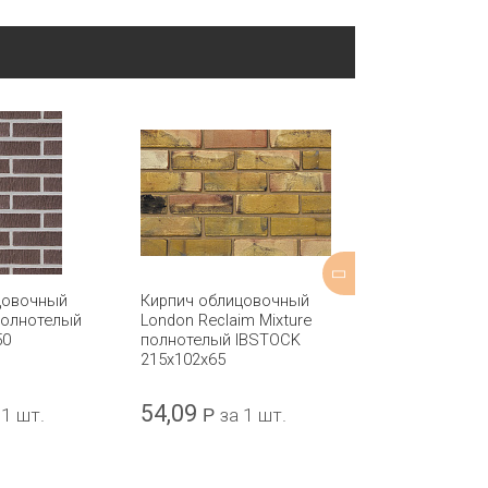
цовочный
Кирпич облицовочный
Кирпич обли
 полнотелый
London Reclaim Mixture
West Hoathly 
50
полнотелый IBSTOCK
Multi Stock п
215x102x65
IBSTOCK 215x
54,09
62,34
 1 шт.
Р
за 1 шт.
Р
за 