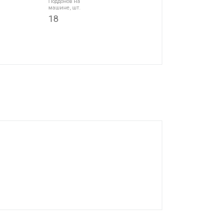
Поддонов на
машине, шт.
18