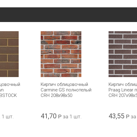
ицовочный
Кирпич облицовочный
Кирпич обли
wn
Carmine GS полнотелый
Praag Linear
IBSTOCK
CRH 208x98x50
CRH 207x98x
41,70
43,55
 1 шт.
Р
за 1 шт.
Р
за