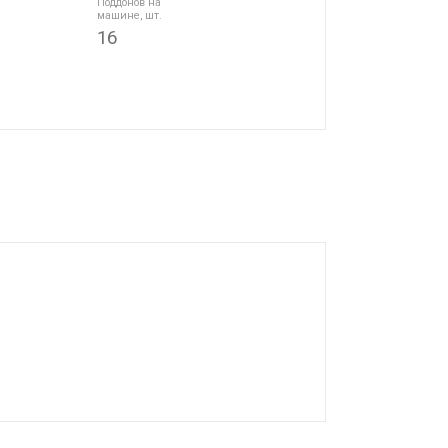
Поддонов на
машине, шт.
16