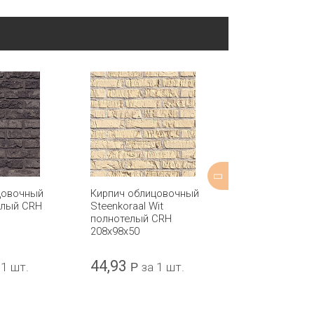
цовочный
Кирпич облицовочный
Кирпич обли
елый CRH
Steenkoraal Wit
Praag Contes
полнотелый CRH
полнотелый 
208x98x50
207x98x50
44,93
51,80
 1 шт.
Р
за 1 шт.
Р
за 