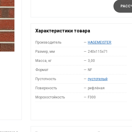
РАССЧ
Характеристики товара
Производитель
—
HAGEMEISTER
Размер, мм
—
240x115x71
Масса, кг
—
3,00
Формат
—
NF
Пустотность
—
пустотелый
Поверхность
—
рифлёная
Морозостойкость
—
F300