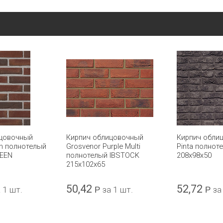
ицовочный
Кирпич облицовочный
Кирпич обли
n полнотелый
Grosvenor Purple Multi
Pinta полнот
EEN
полнотелый IBSTOCK
208x98x50
215x102x65
50,42
52,72
 1 шт.
Р
за 1 шт.
Р
за