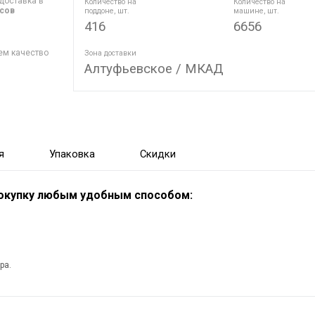
доставка в
Количество на
Количество на
асов
поддоне, шт.
машине, шт.
416
6656
ем качество
Зона доставки
Алтуфьевское / МКАД
я
Упаковка
Скидки
покупку любым удобным способом:
ра.