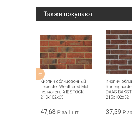
Также покупают
ицовочный
Кирпич облицовочный
Кирпич обл
d Stock
Leicester Weathered Multi
Rosengaarde
 IBSTOCK
полнотелый IBSTOCK
DAAS BAKST
215x102x65
215x102x52
47,68
37,59
а 1 шт.
Р
за 1 шт.
Р
за