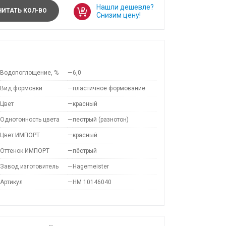
Нашли дешевле?
ИТАТЬ КОЛ-ВО
Снизим цену!
Водопоглощение, %
—
6,0
Вид формовки
—
пластичное формование
Цвет
—
красный
Однотонность цвета
—
пестрый (разнотон)
Цвет ИМПОРТ
—
красный
Оттенок ИМПОРТ
—
пёстрый
Завод изготовитель
—
Hagemeister
Артикул
—
HM 10146040