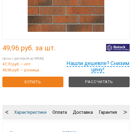
49,96
руб. за шт.
Цены с доставкой до МКАД
Нашли дешевле? Снизим
47,70 руб. — опт
цену!
49,96 руб. — розница
РАССЧИТАТЬ
КУПИТЬ
<
>
Характеристики
Оплата
Доставка
Гарантия
Упа