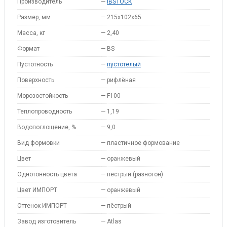
Производитель
—
IBSTOCK
Размер, мм
—
215x102x65
Масса, кг
—
2,40
Формат
—
BS
Пустотность
—
пустотелый
Поверхность
—
рифлёная
Морозостойкость
—
F100
Теплопроводность
—
1,19
Водопоглощение, %
—
9,0
Вид формовки
—
пластичное формование
Цвет
—
оранжевый
Однотонность цвета
—
пестрый (разнотон)
Цвет ИМПОРТ
—
оранжевый
Оттенок ИМПОРТ
—
пёстрый
Завод изготовитель
—
Atlas