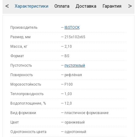
<
>
Характеристики
Оплата
Доставка
Гарантия
Упа
Производитель
—
IBSTOCK
Размер, мм
—
215x102x65
Масса, кг
—
2,10
Формат
—
BS
Пустотность
—
пустотелый
Поверхность
—
рифлёная
Морозостойкость
—
F100
Теплопроводность
—
1,03
Водопоглощение, %
—
12,0
Вид формовки
—
пластичное формование
Цвет
—
оранжевый
Однотонность цвета
—
однотонный