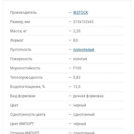
Производитель
—
IBSTOCK
Размер, мм
—
215x102x65
Масса, кг
—
2,20
Формат
—
BS
Пустотность
—
полнотелый
Поверхность
—
колотая
Морозостойкость
—
F100
Теплопроводность
—
0,82
Водопоглощение, %
—
12,0
Вид формовки
—
ручная формовка
Цвет
—
черный
Однотонность цвета
—
однотонный
Цвет ИМПОРТ
—
чёрный
Оттенок ИМПОРТ
—
однотонный