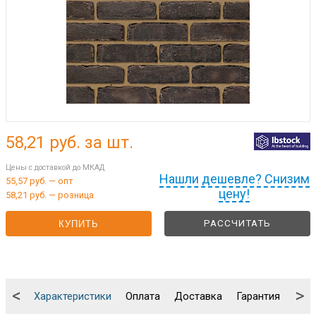
58,21
руб. за шт.
Цены с доставкой до МКАД
Нашли дешевле? Снизим
55,57 руб. — опт
цену!
58,21 руб. — розница
РАССЧИТАТЬ
КУПИТЬ
<
>
Характеристики
Оплата
Доставка
Гарантия
Упа