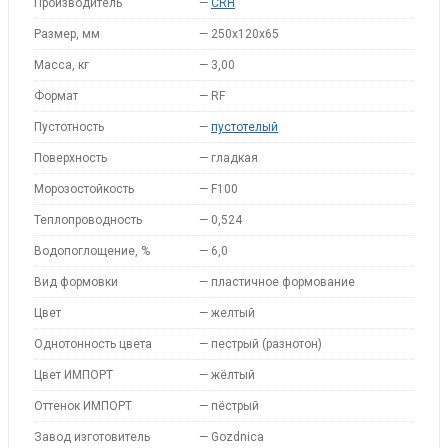
Производитель
—
CRH
Размер, мм
—
250х120х65
Масса, кг
—
3,00
Формат
—
RF
Пустотность
—
пустотелый
Поверхность
—
гладкая
Морозостойкость
—
F100
Теплопроводность
—
0,524
Водопоглощение, %
—
6,0
Вид формовки
—
пластичное формование
Цвет
—
желтый
Однотонность цвета
—
пестрый (разнотон)
Цвет ИМПОРТ
—
жёлтый
Оттенок ИМПОРТ
—
пёстрый
Завод изготовитель
—
Gozdnica