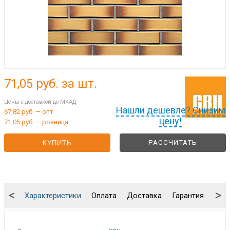
71,05
руб. за шт.
Цены с доставкой до МКАД
Нашли дешевле? Снизим
67,82 руб. — опт
цену!
71,05 руб. — розница
РАССЧИТАТЬ
КУПИТЬ
<
>
Характеристики
Оплата
Доставка
Гарантия
Упа