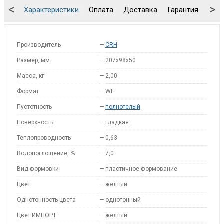
<
>
Характеристики
Оплата
Доставка
Гарантия
Упа
Производитель
—
CRH
Размер, мм
—
207x98x50
Масса, кг
—
2,00
Формат
—
WF
Пустотность
—
полнотелый
Поверхность
—
гладкая
Теплопроводность
—
0,63
Водопоглощение, %
—
7,0
Вид формовки
—
пластичное формование
Цвет
—
желтый
Однотонность цвета
—
однотонный
Цвет ИМПОРТ
—
жёлтый