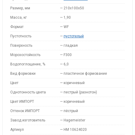
Размер, мм
—
210x100x50
Масса, кг
—
1,90
Формат
—
WF
Пустотность
—
пустотелый
Поверхность
—
гладкая
Морозостойкость
—
F300
Водопоглощение, %
—
6,0
Вид формовки
—
пластичное формование
Цвет
—
коричневый
Однотонность цвета
—
пестрый (разнотон)
Цвет ИМПОРТ
—
коричневый
Оттенок ИМПОРТ
—
пёстрый
Завод изготовитель
—
Hagemeister
Артикул
—
HM 10624020