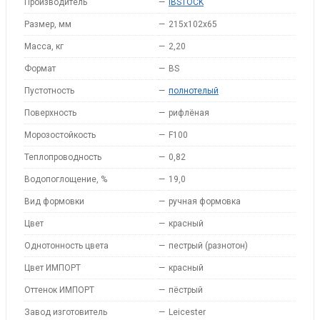
Производитель
—
IBSTOCK
Размер, мм
—
215x102x65
Масса, кг
—
2,20
Формат
—
BS
Пустотность
—
полнотелый
Поверхность
—
рифлёная
Морозостойкость
—
F100
Теплопроводность
—
0,82
Водопоглощение, %
—
19,0
Вид формовки
—
ручная формовка
Цвет
—
красный
Однотонность цвета
—
пестрый (разнотон)
Цвет ИМПОРТ
—
красный
Оттенок ИМПОРТ
—
пёстрый
Завод изготовитель
—
Leicester