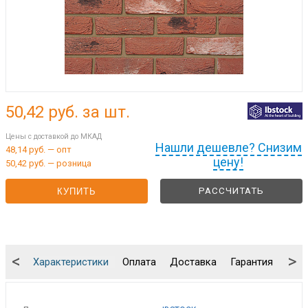
50,42
руб. за шт.
Цены с доставкой до МКАД
Нашли дешевле? Снизим
48,14 руб. — опт
цену!
50,42 руб. — розница
РАССЧИТАТЬ
КУПИТЬ
<
>
Характеристики
Оплата
Доставка
Гарантия
Упа