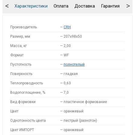
<
>
Характеристики
Оплата
Доставка
Гарантия
Упа
Производитель
—
CRH
Размер, мм
—
207x98x50
Масса, кг
—
2,00
Формат
—
WF
Пустотность
—
полнотелый
Поверхность
—
гладкая
Теплопроводность
—
0,63
Водопоглощение, %
—
7,0
Вид формовки
—
пластичное формование
Цвет
—
оранжевый
Однотонность цвета
—
пестрый (разнотон)
Цвет ИМПОРТ
—
оранжевый