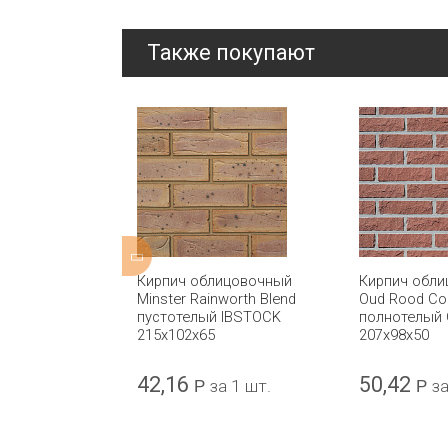
Также покупают
ицовочный
Кирпич облицовочный
Кирпич обл
d Multi Stock
Minster Rainworth Blend
Oud Rood Co
чества Qbricks
пустотелый IBSTOCK
полнотелый
 IBSTOCK
215x102x65
207x98x50
42,16
50,42
а 1 шт.
Р
за 1 шт.
Р
за