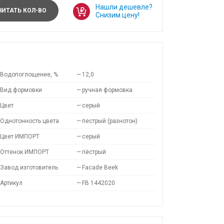
Нашли дешевле?
ИТАТЬ КОЛ-ВО
Снизим цену!
Водопоглощение, %
—
12,0
Вид формовки
—
ручная формовка
Цвет
—
серый
Однотонность цвета
—
пестрый (разнотон)
Цвет ИМПОРТ
—
серый
Оттенок ИМПОРТ
—
пёстрый
Завод изготовитель
—
Facade Beek
Артикул
—
FB 1442020