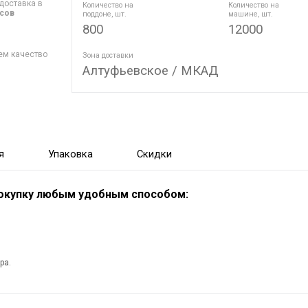
доставка в
Количество на
Количество на
асов
поддоне, шт.
машине, шт.
800
12000
ем качество
Зона доставки
Алтуфьевское / МКАД
я
Упаковка
Скидки
покупку любым удобным способом:
ра.