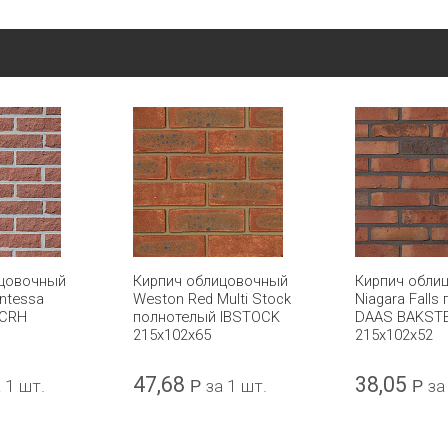
ицовочный
Кирпич облицовочный
Кирпич обли
ntessa
Weston Red Multi Stock
Niagara Falls
 CRH
полнотелый IBSTOCK
DAAS BAKST
215x102x65
215x102x52
47,68
38,05
 1 шт.
Р
за 1 шт.
Р
за