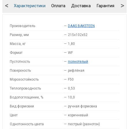
<
>
Характеристики
Оплата
Доставка
Гарантия
Упа
Производитель
—
DAAS BAKSTEEN
Размер, мм
—
215x102x52
Масса, кг
—
1,80
Формат
—
WF
Пустотность
—
полнотелый
Поверхность
—
рифлёная
Морозостойкость
—
F50
Теплопроводность
—
0,53
Водопоглощение, %
—
10,0
Вид формовки
—
ручная формовка
Цвет
—
коричневый
Однотонность цвета
—
пестрый (разнотон)