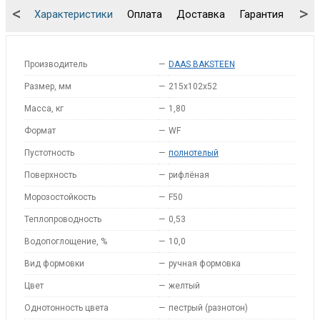
<
>
Характеристики
Оплата
Доставка
Гарантия
Упа
Производитель
—
DAAS BAKSTEEN
Размер, мм
—
215x102x52
Масса, кг
—
1,80
Формат
—
WF
Пустотность
—
полнотелый
Поверхность
—
рифлёная
Морозостойкость
—
F50
Теплопроводность
—
0,53
Водопоглощение, %
—
10,0
Вид формовки
—
ручная формовка
Цвет
—
желтый
Однотонность цвета
—
пестрый (разнотон)