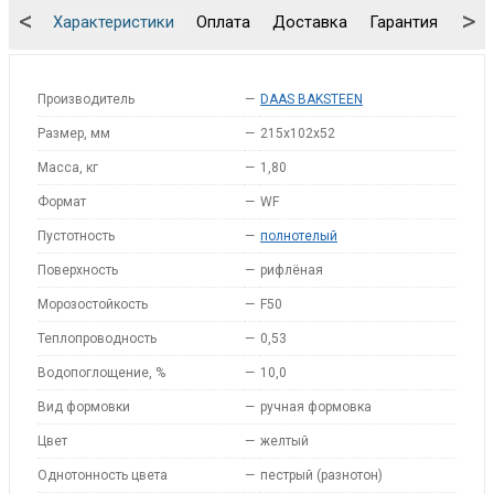
<
>
Характеристики
Оплата
Доставка
Гарантия
Упа
Производитель
—
DAAS BAKSTEEN
Размер, мм
—
215x102x52
Масса, кг
—
1,80
Формат
—
WF
Пустотность
—
полнотелый
Поверхность
—
рифлёная
Морозостойкость
—
F50
Теплопроводность
—
0,53
Водопоглощение, %
—
10,0
Вид формовки
—
ручная формовка
Цвет
—
желтый
Однотонность цвета
—
пестрый (разнотон)