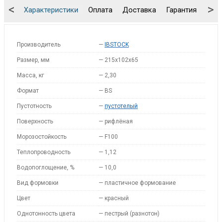
<
>
Характеристики
Оплата
Доставка
Гарантия
Упа
Производитель
—
IBSTOCK
Размер, мм
—
215x102x65
Масса, кг
—
2,30
Формат
—
BS
Пустотность
—
пустотелый
Поверхность
—
рифлёная
Морозостойкость
—
F100
Теплопроводность
—
1,12
Водопоглощение, %
—
10,0
Вид формовки
—
пластичное формование
Цвет
—
красный
Однотонность цвета
—
пестрый (разнотон)