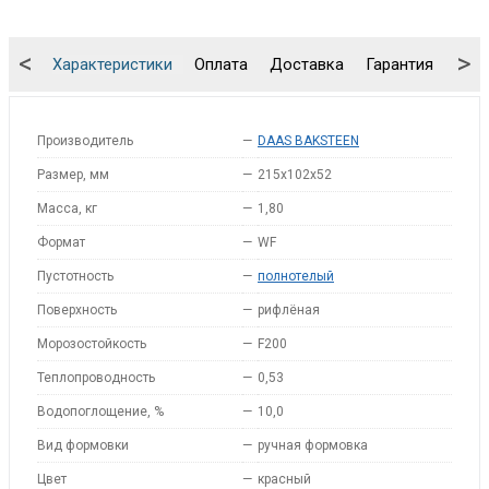
<
>
Характеристики
Оплата
Доставка
Гарантия
Упа
Производитель
—
DAAS BAKSTEEN
Размер, мм
—
215x102x52
Масса, кг
—
1,80
Формат
—
WF
Пустотность
—
полнотелый
Поверхность
—
рифлёная
Морозостойкость
—
F200
Теплопроводность
—
0,53
Водопоглощение, %
—
10,0
Вид формовки
—
ручная формовка
Цвет
—
красный