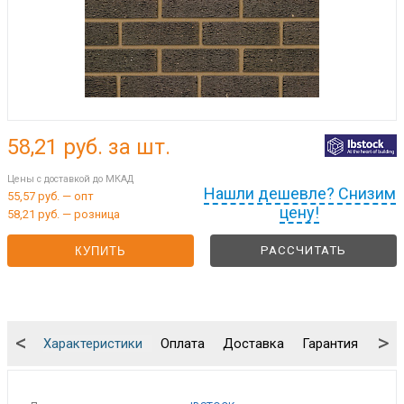
58,21
руб. за шт.
Цены с доставкой до МКАД
Нашли дешевле? Снизим
55,57 руб. — опт
цену!
58,21 руб. — розница
РАССЧИТАТЬ
КУПИТЬ
<
>
Характеристики
Оплата
Доставка
Гарантия
Упа