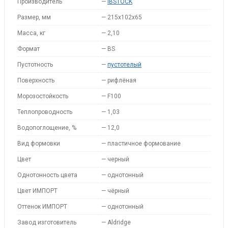
Производитель
—
IBSTOCK
Размер, мм
—
215x102x65
Масса, кг
—
2,10
Формат
—
BS
Пустотность
—
пустотелый
Поверхность
—
рифлёная
Морозостойкость
—
F100
Теплопроводность
—
1,03
Водопоглощение, %
—
12,0
Вид формовки
—
пластичное формование
Цвет
—
черный
Однотонность цвета
—
однотонный
Цвет ИМПОРТ
—
чёрный
Оттенок ИМПОРТ
—
однотонный
Завод изготовитель
—
Aldridge