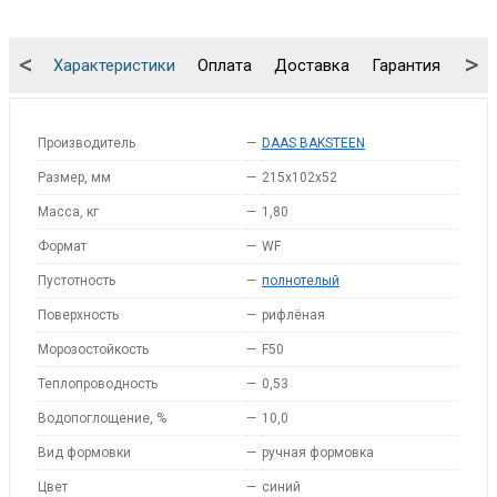
<
>
Характеристики
Оплата
Доставка
Гарантия
Упа
Производитель
—
DAAS BAKSTEEN
Размер, мм
—
215x102x52
Масса, кг
—
1,80
Формат
—
WF
Пустотность
—
полнотелый
Поверхность
—
рифлёная
Морозостойкость
—
F50
Теплопроводность
—
0,53
Водопоглощение, %
—
10,0
Вид формовки
—
ручная формовка
Цвет
—
синий