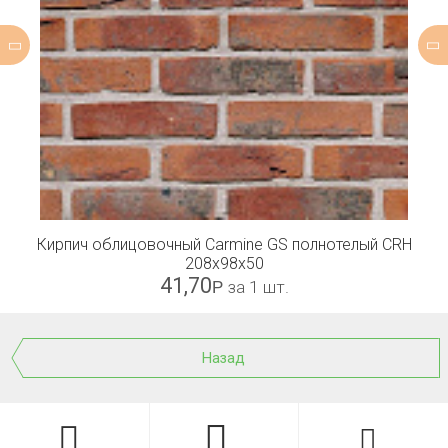
Кирпич облицовочный Carmine GS полнотелый CRH
208x98x50
41,70
Р
за 1 шт.
Назад