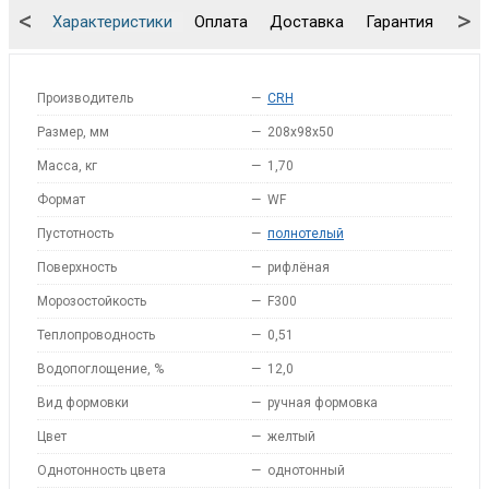
<
>
Характеристики
Оплата
Доставка
Гарантия
Упа
Производитель
—
CRH
Размер, мм
—
208x98x50
Масса, кг
—
1,70
Формат
—
WF
Пустотность
—
полнотелый
Поверхность
—
рифлёная
Морозостойкость
—
F300
Теплопроводность
—
0,51
Водопоглощение, %
—
12,0
Вид формовки
—
ручная формовка
Цвет
—
желтый
Однотонность цвета
—
однотонный