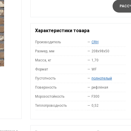
РАССЧ
Характеристики товара
Производитель
—
CRH
Размер, мм
—
208x98x50
Масса, кг
—
1,70
Формат
—
WF
Пустотность
—
полнотелый
Поверхность
—
рифлёная
Морозостойкость
—
F300
Теплопроводность
—
0,52