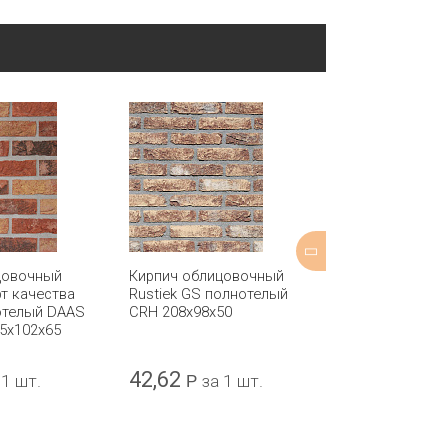
цовочный
Кирпич облицовочный
Кирпич обли
рт качества
Rustiek GS полнотелый
40 стандарт к
отелый DAAS
CRH 208x98x50
Qbricks пуст
5x102x65
BAKSTEEN 21
42,62
37,59
 1 шт.
Р
за 1 шт.
Р
за 