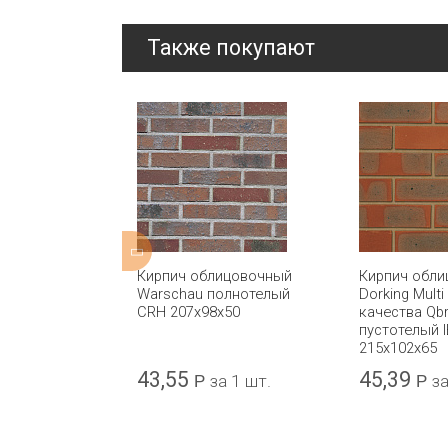
Также покупают
ицовочный
Кирпич облицовочный
Кирпич обл
e Slate Blue
Warschau полнотелый
Dorking Multi
тотелый
CRH 207x98x50
качества Qbr
5x102x65
пустотелый 
215x102x65
43,55
45,39
а 1 шт.
Р
за 1 шт.
Р
за