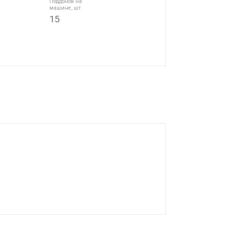
Поддонов на
машине, шт.
15