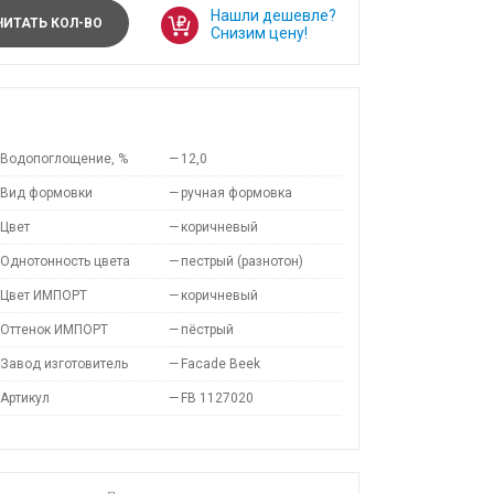
Нашли дешевле?
ИТАТЬ КОЛ-ВО
Снизим цену!
Водопоглощение, %
—
12,0
Вид формовки
—
ручная формовка
Цвет
—
коричневый
Однотонность цвета
—
пестрый (разнотон)
Цвет ИМПОРТ
—
коричневый
Оттенок ИМПОРТ
—
пёстрый
Завод изготовитель
—
Facade Beek
Артикул
—
FB 1127020