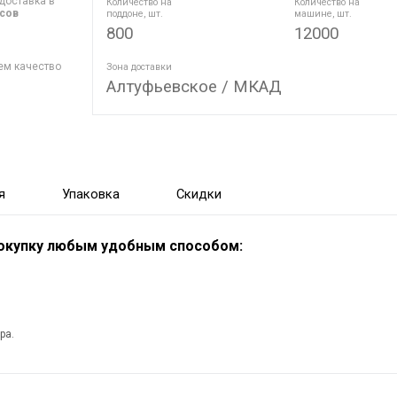
доставка в
Количество на
Количество на
асов
поддоне, шт.
машине, шт.
800
12000
ем качество
Зона доставки
Алтуфьевское / МКАД
я
Упаковка
Скидки
покупку любым удобным способом:
ра.