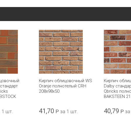
ицовочный
Кирпич облицовочный WS
Кирпич обли
 стандарт
Oranje полнотелый CRH
Dalby станда
icks
208x98x50
Qbricks полн
IBSTOCK
BAKSTEEN 21
41,70
40,79
 1 шт.
Р
за 1 шт.
Р
за