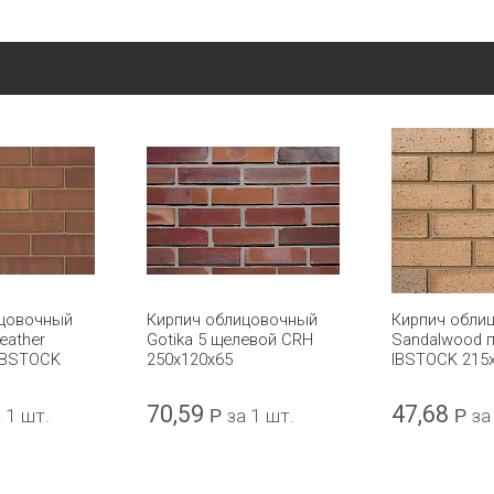
ицовочный
Кирпич облицовочный
Кирпич обли
eather
Gotika 5 щелевой CRH
Sandalwood 
IBSTOCK
250x120x65
IBSTOCK 215
70,59
47,68
 1 шт.
Р
за 1 шт.
Р
за