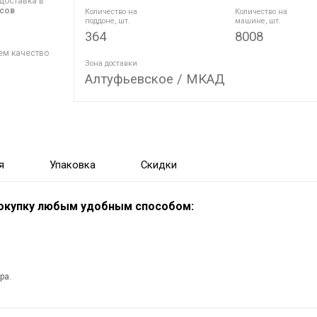
доставка в
асов
Количество на
Количество на
поддоне, шт.
машине, шт.
364
8008
ем качество
Зона доставки
Алтуфьевское / МКАД
я
Упаковка
Скидки
покупку любым удобным способом:
ра.