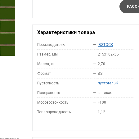
РАССЧ
Характеристики товара
Производитель
—
IBSTOCK
Размер, мм
—
215x102x65
Масса, кг
—
2,70
Формат
—
BS
Пустотность
—
пустотелый
Поверхность
—
гладкая
Морозостойкость
—
F100
Теплопроводность
—
1,12