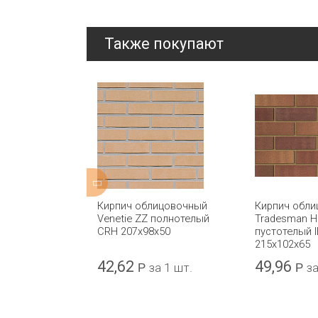
Также покупают
ицовочный
Кирпич облицовочный
Кирпич обл
mooth
Venetie ZZ полнотелый
Tradesman H
 IBSTOCK
CRH 207x98x50
пустотелый 
215x102x65
42,62
49,96
а 1 шт.
Р
за 1 шт.
Р
за