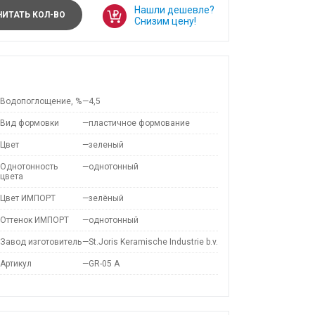
Нашли дешевле?
ИТАТЬ КОЛ-ВО
Снизим цену!
Водопоглощение, %
—
4,5
Вид формовки
—
пластичное формование
Цвет
—
зеленый
Однотонность
—
однотонный
цвета
Цвет ИМПОРТ
—
зелёный
Оттенок ИМПОРТ
—
однотонный
Завод изготовитель
—
St.Joris Keramische Industrie b.v.
Артикул
—
GR-05 A