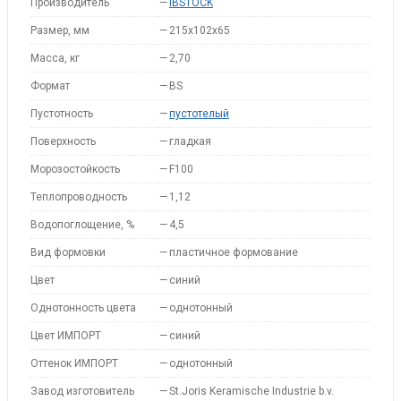
Производитель
—
IBSTOCK
Размер, мм
—
215x102x65
Масса, кг
—
2,70
Формат
—
BS
Пустотность
—
пустотелый
Поверхность
—
гладкая
Морозостойкость
—
F100
Теплопроводность
—
1,12
Водопоглощение, %
—
4,5
Вид формовки
—
пластичное формование
Цвет
—
синий
Однотонность цвета
—
однотонный
Цвет ИМПОРТ
—
синий
Оттенок ИМПОРТ
—
однотонный
Завод изготовитель
—
St.Joris Keramische Industrie b.v.