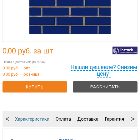
0,00
руб. за шт.
Цены с доставкой до МКАД
Нашли дешевле? Снизим
0,00 руб. — опт
цену!
0,00 руб. — розница
РАССЧИТАТЬ
КУПИТЬ
<
>
Характеристики
Оплата
Доставка
Гарантия
Упа