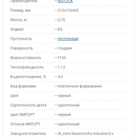
Производитель
—
IBSTOCK
Размер, мм
—
215x102x65
Масса, кг
—
2,70
Формат
—
BS
Пустотность
—
пустотелый
Поверхность
—
гладкая
Морозостойкость
—
F100
Теплопроводность
—
1,12
Водопоглощение, %
—
4,5
Вид формовки
—
пластичное формование
Цвет
—
черный
Однотонность цвета
—
однотонный
Цвет ИМПОРТ
—
чёрный
Оттенок ИМПОРТ
—
однотонный
Завод изготовитель
—
St.Joris Keramische Industrie b.v.