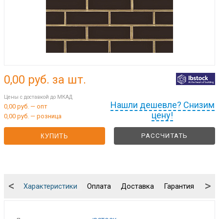
0,00
руб. за шт.
Цены с доставкой до МКАД
Нашли дешевле? Снизим
0,00 руб. — опт
цену!
0,00 руб. — розница
РАССЧИТАТЬ
КУПИТЬ
<
>
Характеристики
Оплата
Доставка
Гарантия
Упа