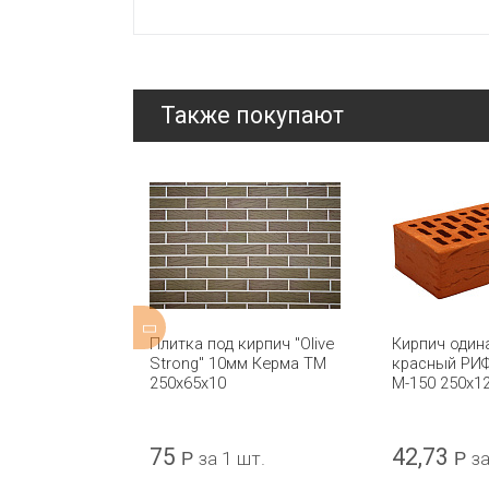
Также покупают
вой 1NF ТУ
Плитка под кирпич "Olive
Кирпич один
КЕРМА
Strong" 10мм Керма ТМ
красный РИ
250х65х10
М-150 250x1
75
42,73
шт.
Р
за 1 шт.
Р
за