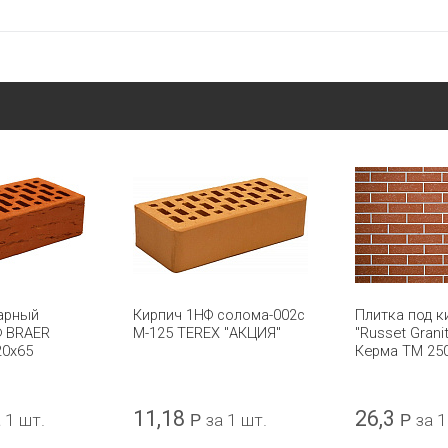
арный
Кирпич 1НФ солома-002с
Плитка под к
Ф BRAER
М-125 TEREX "АКЦИЯ"
"Russet Grani
20x65
Керма ТМ 25
11,18
26,3
 1 шт.
Р
за 1 шт.
Р
за 1