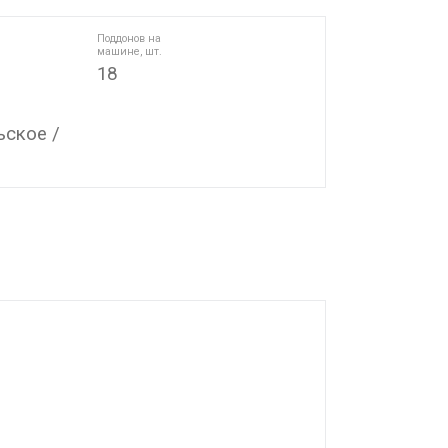
Поддонов на
машине, шт.
18
ское /