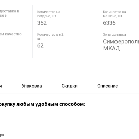
доставка в
Количество на
Количество на
асов
поддоне, шт.
машине, шт.
352
6336
ем качество
Количество в м2,
Зона доставки
шт.
Симферополь
62
МКАД
я
Упаковка
Скидки
Описание
покупку любым удобным способом:
ра.