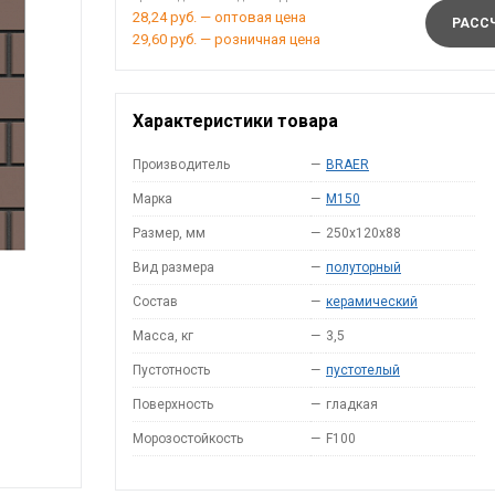
28,24 руб. — оптовая цена
РАССЧ
29,60 руб. — розничная цена
Характеристики товара
Производитель
—
BRAER
Марка
—
M150
Размер, мм
—
250x120x88
Вид размера
—
полуторный
Состав
—
керамический
Масса, кг
—
3,5
Пустотность
—
пустотелый
Поверхность
—
гладкая
Морозостойкость
—
F100