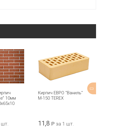
ирпич
Кирпич ЕВРО "Ваниль"
Кирпич лицев
te" 10мм
М-150 TEREX
МИКС ТУ "Тер
0х65х10
КЕРМА 250х12
11,8
65
 шт.
Р
за 1 шт.
Р
за 1 ш