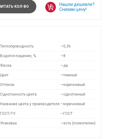
Нашли дешевле?
ИТАТЬ КОЛ-ВО
Снизим цену!
Теплопроводность
—
0,36
Водопоглощение, %
—
8
Фаска
—
да
Цвет
—
темный
Оттенок
—
коричневый
Однотонность цвета
—
однотонный
Название цвета у производителя
—
коричневый
ГОСТ/ТУ
—
ГОСТ
Упаковка
—
есть (полиэтилен)